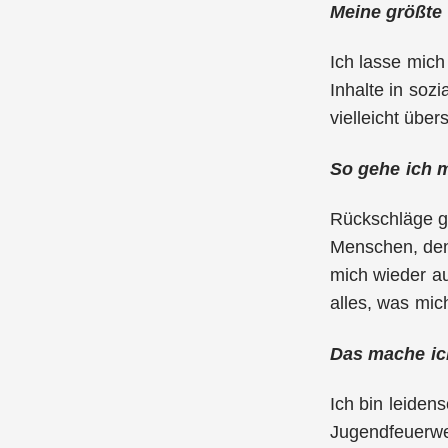
Meine größte
Ich lasse mic
Inhalte in soz
vielleicht übe
So gehe ich 
Rückschläge ge
Menschen, dene
mich wieder au
alles, was mic
Das mache ic
Ich bin leidens
Jugendfeuerweh