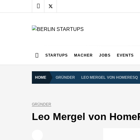
Skip
to
content
BERLIN STARTUPS
Alles rund um die Startupszene in Berlin und Umgebu
STARTUPS
MACHER
JOBS
EVENTS
HOME
GRÜNDER
LEO MERGEL VON HOMERESQ
GRÜNDER
Leo Mergel von Hom