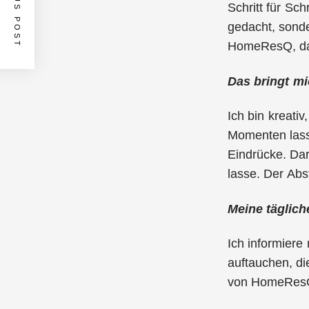
PREVIOUS POST
Schritt für Sc
gedacht, sonde
HomeResQ, das
Das bringt mi
Ich bin kreati
Momenten lasse
Eindrücke. Dar
lasse. Der Abs
Meine täglich
Ich informiere
auftauchen, di
von HomeResQ 