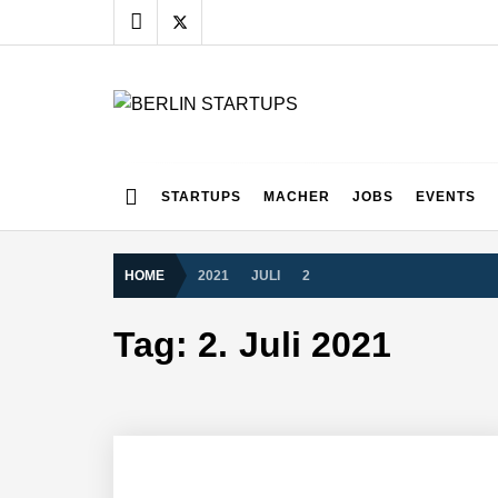
Skip
to
content
BERLIN STARTUPS
Alles rund um die Startupszene in Berlin und Umgebu
STARTUPS
MACHER
JOBS
EVENTS
HOME
2021
JULI
2
Tag:
2. Juli 2021
vivanta erhält 2,5 Mio. Euro Seed-F