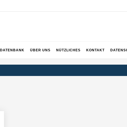
ng
DATENBANK
ÜBER UNS
NÜTZLICHES
KONTAKT
DATENS
inanzierung: PropTech-Startup baut digitale Hausverwaltung der nächst