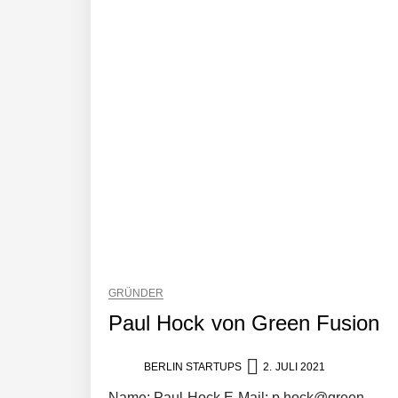
AI Health-Tech Startup TERN Group 
Wie elea mit tief integrierter KI da
MonsterShack im Employer Portrait
Das Neue Geben: Wie bcause Spende
GRÜNDER
Dr. Daniel Voigt von MonsterShack
Paul Hock von Green Fusion
BERLIN STARTUPS
2. JULI 2021
MonsterShack: Lasst uns Kinder spie
Name: Paul Hock E-Mail: p.hock@green-