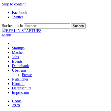
Skip to content
Facebook
Twitter
Suchen nach:
Menu
BERLIN STARTUPS
Alles rund um die Startupszene in Berlin und Umgebung
Startups
Macher
Jobs
Events
Datenbank
Über uns
Presse
Nützliches
Kontakt
Datenschutz
Impressum
Home
2026