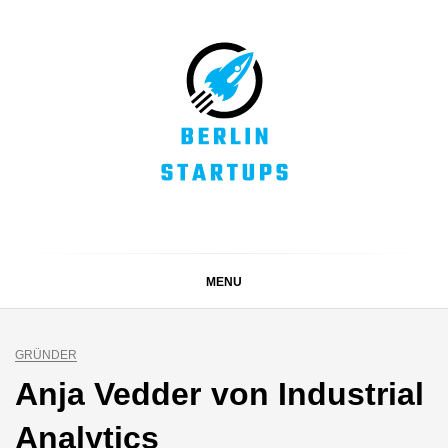
Skip
to
content
BERLIN STARTUPS
Alles rund um die Startupszene in Berlin und Umgebung
MENU
GRÜNDER
Anja Vedder von Industrial
Analytics