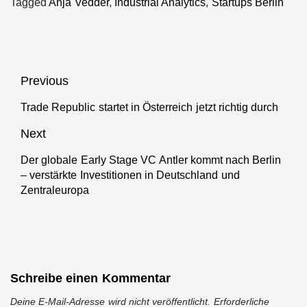
Tagged
Anja Vedder
,
Industrial Analytics
,
Startups Berlin
Beitragsnavigation
Previous
Trade Republic startet in Österreich jetzt richtig durch
Previous
post:
Next
Der globale Early Stage VC Antler kommt nach Berlin
Next
– verstärkte Investitionen in Deutschland und
post:
Zentraleuropa
Schreibe einen Kommentar
Deine E-Mail-Adresse wird nicht veröffentlicht.
Erforderliche