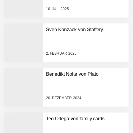
Euro Seed-Finanzierung:
PropTech-Startup baut
10. JULI 2025
digitale Hausverwaltung
der nächsten Generation
auf
Sven Konzack von Staffery
AI Health-Tech Startup
TERN Group sammelt 33
Millionen US-Dollar ein, um
den deutschen
2. FEBRUAR 2025
Gesundheitsnotstand zu
bewältigen
Wie elea mit tief integrierter
KI das Gesundheitswesen
Benedikt Nolte von Plato
verändert
MonsterShack im Employer
Portrait
20. DEZEMBER 2024
Das Neue Geben: Wie
Teo Ortega von family.cards
bcause Spenden neu
erfindet