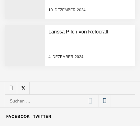
Dr. Daniel Voigt von
MonsterShack
10. DEZEMBER 2024
MonsterShack: Lasst uns
Larissa Pilch von Relocraft
Kinder spielerisch und
nachhaltig zu gesunden
Gewohnheiten motivieren!
Leo Mergel von HomeResQ
4. DEZEMBER 2024
HomeResQ: Das Startup
das Leben rettet und
Einsätze sicherer macht
Suchen
Novumstate übernimmt
nach:
BRIX und eröffnet Standort
in Frankfurt
FACEBOOK
TWITTER
Staffery im Employer
Portrait