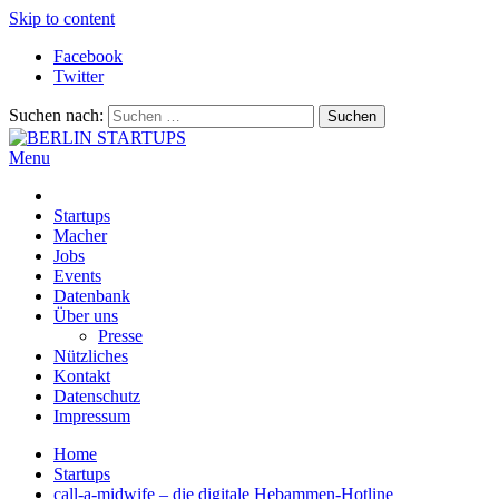
Skip to content
Facebook
Twitter
Suchen nach:
Menu
BERLIN STARTUPS
Alles rund um die Startupszene in Berlin und Umgebung
Startups
Macher
Jobs
Events
Datenbank
Über uns
Presse
Nützliches
Kontakt
Datenschutz
Impressum
Home
Startups
call-a-midwife – die digitale Hebammen-Hotline