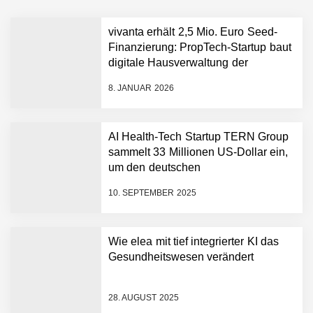
vivanta erhält 2,5 Mio. Euro Seed-
Finanzierung: PropTech-Startup baut
digitale Hausverwaltung der
nächsten Generation auf
8. JANUAR 2026
AI Health-Tech Startup TERN Group
sammelt 33 Millionen US-Dollar ein,
um den deutschen
vivanta erhält 2,5 Mio.
Euro Seed-Finanzierung:
Gesundheitsnotstand zu bewältigen
PropTech-Startup baut
10. SEPTEMBER 2025
digitale Hausverwaltung
der nächsten Generation
auf
Wie elea mit tief integrierter KI das
AI Health-Tech Startup
Gesundheitswesen verändert
TERN Group sammelt 33
Millionen US-Dollar ein, um
den deutschen
28. AUGUST 2025
Gesundheitsnotstand zu