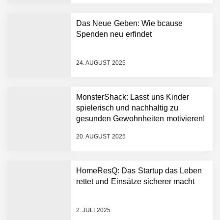
bewältigen
Wie elea mit tief integrierter
KI das Gesundheitswesen
Das Neue Geben: Wie bcause
verändert
Spenden neu erfindet
MonsterShack im Employer
Portrait
24. AUGUST 2025
Das Neue Geben: Wie
MonsterShack: Lasst uns Kinder
bcause Spenden neu
erfindet
spielerisch und nachhaltig zu
gesunden Gewohnheiten motivieren!
Dr. Daniel Voigt von
MonsterShack
20. AUGUST 2025
MonsterShack: Lasst uns
HomeResQ: Das Startup das Leben
Kinder spielerisch und
rettet und Einsätze sicherer macht
nachhaltig zu gesunden
Gewohnheiten motivieren!
Leo Mergel von HomeResQ
2. JULI 2025