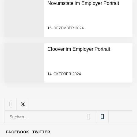
Novumstate im Employer Portrait
bcause Spenden neu
erfindet
Dr. Daniel Voigt von
MonsterShack
15. DEZEMBER 2024
MonsterShack: Lasst uns
Cloover im Employer Portrait
Kinder spielerisch und
nachhaltig zu gesunden
Gewohnheiten motivieren!
Leo Mergel von HomeResQ
14. OKTOBER 2024
HomeResQ: Das Startup
das Leben rettet und
Einsätze sicherer macht
Suchen
Novumstate übernimmt
nach:
BRIX und eröffnet Standort
in Frankfurt
FACEBOOK
TWITTER