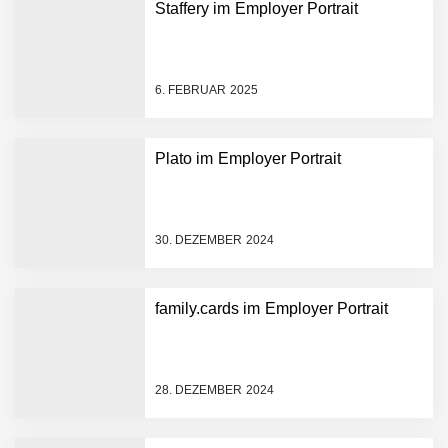
Staffery im Employer Portrait
vivanta erhält 2,5 Mio.
Euro Seed-Finanzierung:
PropTech-Startup baut
6. FEBRUAR 2025
digitale Hausverwaltung
der nächsten Generation
auf
Plato im Employer Portrait
AI Health-Tech Startup
TERN Group sammelt 33
Millionen US-Dollar ein, um
den deutschen
30. DEZEMBER 2024
Gesundheitsnotstand zu
bewältigen
Wie elea mit tief integrierter
KI das Gesundheitswesen
family.cards im Employer Portrait
verändert
MonsterShack im Employer
Portrait
28. DEZEMBER 2024
Das Neue Geben: Wie