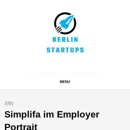
Skip
to
content
BERLIN STARTUPS
Alles rund um die Startupszene in Berlin und Umgebung
MENU
JOBS
Simplifa im Employer
Portrait