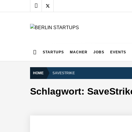
Skip
to
content
BERLIN STARTUPS
Alles rund um die Startupszene in Berlin und Umgebu
STARTUPS
MACHER
JOBS
EVENTS
HOME
SAVESTRIKE
Schlagwort:
SaveStrik
vivanta erhält 2,5 Mio. Euro Seed-F