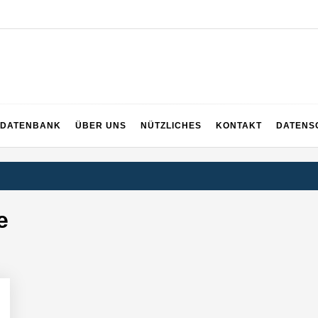
ng
DATENBANK
ÜBER UNS
NÜTZLICHES
KONTAKT
DATENS
e
inanzierung: PropTech-Startup baut digitale Hausverwaltung der nächst