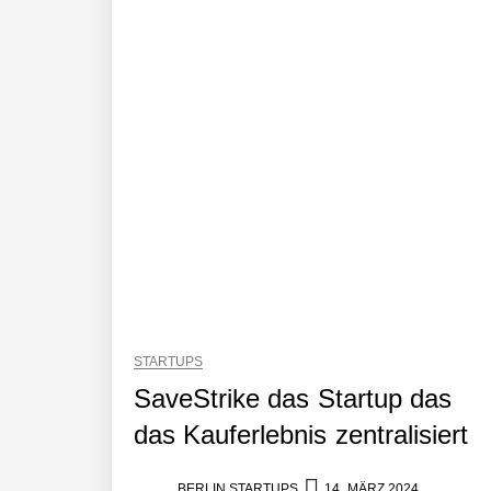
AI Health-Tech Startup TERN Group 
Wie elea mit tief integrierter KI da
MonsterShack im Employer Portrait
Das Neue Geben: Wie bcause Spende
Dr. Daniel Voigt von MonsterShack
STARTUPS
SaveStrike das Startup das
das Kauferlebnis zentralisiert
MonsterShack: Lasst uns Kinder spie
BERLIN STARTUPS
14. MÄRZ 2024