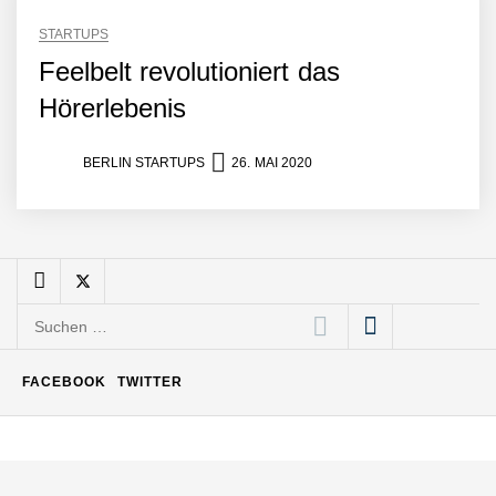
MonsterShack
STARTUPS
Feelbelt revolutioniert das
MonsterShack: Lasst uns
Hörerlebenis
Kinder spielerisch und
nachhaltig zu gesunden
Gewohnheiten motivieren!
BERLIN STARTUPS
26. MAI 2020
Leo Mergel von HomeResQ
HomeResQ: Das Startup
das Leben rettet und
Einsätze sicherer macht
Suchen
nach:
Novumstate übernimmt
BRIX und eröffnet Standort
FACEBOOK
TWITTER
in Frankfurt
Staffery im Employer
Portrait