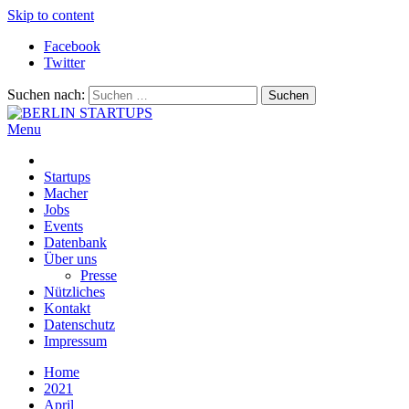
Skip to content
Facebook
Twitter
Suchen nach:
Menu
BERLIN STARTUPS
Alles rund um die Startupszene in Berlin und Umgebung
Startups
Macher
Jobs
Events
Datenbank
Über uns
Presse
Nützliches
Kontakt
Datenschutz
Impressum
Home
2021
April