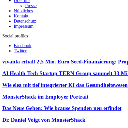
Über uns
Presse
Nützliches
Kontakt
Datenschutz
Impressum
Social profiles
Facebook
Twitter
vivanta erhält 2,5 Mio. Euro Seed-Finanzierung: Pro
AI Health-Tech Startup TERN Group sammelt 33 Mill
Wie elea mit tief integrierter KI das Gesundheitswese
MonsterShack im Employer Portrait
Das Neue Geben: Wie bcause Spenden neu erfindet
Dr. Daniel Voigt von MonsterShack