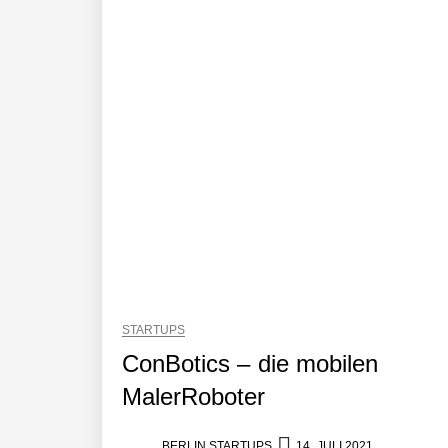
AI Health-Tech Startup TERN Group 
Wie elea mit tief integrierter KI da
MonsterShack im Employer Portrait
Das Neue Geben: Wie bcause Spende
Dr. Daniel Voigt von MonsterShack
STARTUPS
ConBotics – die mobilen
MalerRoboter
MonsterShack: Lasst uns Kinder spie
BERLIN STARTUPS
14. JULI 2021