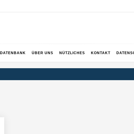
ng
DATENBANK
ÜBER UNS
NÜTZLICHES
KONTAKT
DATENS
inanzierung: PropTech-Startup baut digitale Hausverwaltung der nächst