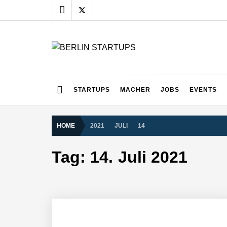
Skip
to
content
BERLIN STARTUPS
Alles rund um die Startupszene in Berlin und Umgebu
STARTUPS
MACHER
JOBS
EVENTS
HOME
2021
JULI
14
Tag:
14. Juli 2021
vivanta erhält 2,5 Mio. Euro Seed-F