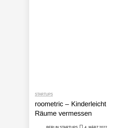
AI Health-Tech Startup TERN Group 
Wie elea mit tief integrierter KI da
MonsterShack im Employer Portrait
Das Neue Geben: Wie bcause Spende
Dr. Daniel Voigt von MonsterShack
STARTUPS
roometric – Kinderleicht
Räume vermessen
MonsterShack: Lasst uns Kinder spie
BERLIN STARTUPS
4. MÄRZ 2022