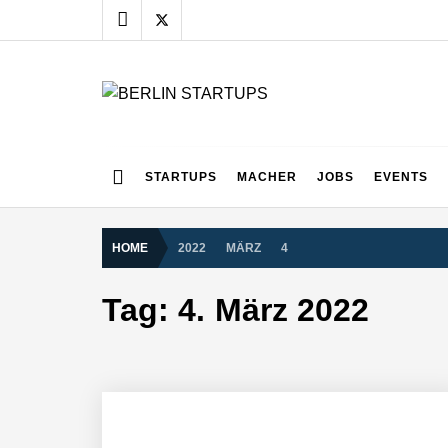
Skip
to
content
BERLIN STARTUPS
Alles rund um die Startupszene in Berlin und Umgebu
STARTUPS
MACHER
JOBS
EVENTS
HOME
2022
MÄRZ
4
Tag:
4. März 2022
vivanta erhält 2,5 Mio. Euro Seed-F