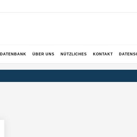
ng
DATENBANK
ÜBER UNS
NÜTZLICHES
KONTAKT
DATENS
inanzierung: PropTech-Startup baut digitale Hausverwaltung der nächst