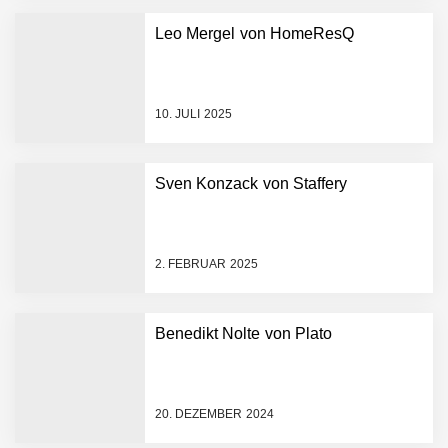
Leo Mergel von HomeResQ
vivanta erhält 2,5 Mio.
Euro Seed-Finanzierung:
PropTech-Startup baut
10. JULI 2025
digitale Hausverwaltung
der nächsten Generation
auf
Sven Konzack von Staffery
AI Health-Tech Startup
TERN Group sammelt 33
Millionen US-Dollar ein, um
den deutschen
2. FEBRUAR 2025
Gesundheitsnotstand zu
bewältigen
Wie elea mit tief integrierter
KI das Gesundheitswesen
Benedikt Nolte von Plato
verändert
MonsterShack im Employer
Portrait
20. DEZEMBER 2024