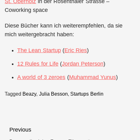
St. Oberholz
in der Rosenthaler Strasse –
Coworking space
Diese Bücher kann ich weiterempfehlen, da sie
mich weitergebracht haben:
The Lean Startup
(
Eric Ries
)
12 Rules for Life
(
Jordan Peterson
)
A world of 3 zeroes
(
Muhammad Yunus
)
Tagged
Beazy
,
Julia Besson
,
Startups Berlin
Beitragsnavigation
Previous