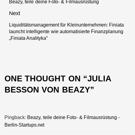
Beazy, teile deine Foto- & Filmausrüstung
Previous
post:
Next
Liquiditätsmanagement für Kleinunternehmen: Finiata
Next
launcht intelligente wie automatisierte Finanzplanung
post:
„Finiata Analityka“
ONE THOUGHT ON “
JULIA
BESSON VON BEAZY
”
Pingback:
Beazy, teile deine Foto- & Filmausrüstung -
Berlin-Startups.net