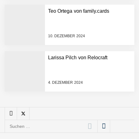
Das Neue Geben: Wie
Teo Ortega von family.cards
bcause Spenden neu
erfindet
Dr. Daniel Voigt von
MonsterShack
10. DEZEMBER 2024
MonsterShack: Lasst uns
Larissa Pilch von Relocraft
Kinder spielerisch und
nachhaltig zu gesunden
Gewohnheiten motivieren!
Leo Mergel von HomeResQ
4. DEZEMBER 2024
HomeResQ: Das Startup
das Leben rettet und
Einsätze sicherer macht
Suchen
Novumstate übernimmt
nach:
BRIX und eröffnet Standort