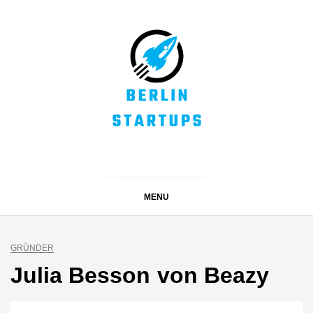
Skip
to
content
BERLIN STARTUPS
Alles rund um die Startupszene in Berlin und Umgebung
MENU
GRÜNDER
Julia Besson von Beazy