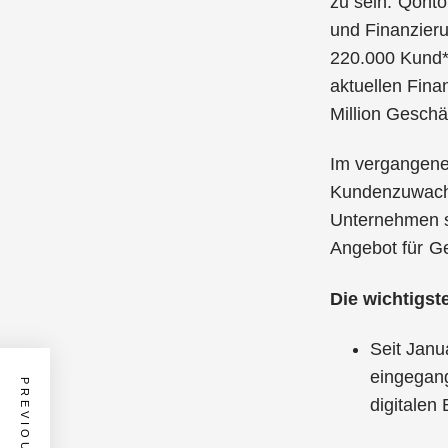
zu sein. Qont
und Finanzier
220.000 Kund*i
aktuellen Fina
Million Geschä
Im vergangene
Kundenzuwachs
Unternehmen s
Angebot für Ge
Die wichtigst
Seit Janu
eingegan
digitalen