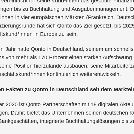
o vereinfacht für seine Kund*innen das gesamte Finan
ungen bis zu Buchhaltung und Ausgabenmanagement. Da
nnen in vier europäischen Märkten (Frankreich, Deutschl
nzierungsrunde hat sich Qonto das Ziel gesetzt, bis 202
ftskund*innen in Europa zu sein.
n Jahr hatte Qonto in Deutschland, seinem am schnell
 von mehr als 170 Prozent einen starken Aufschwung. M
eine Position hierzulande ausbauen, seine Mitarbeiter
schäftskund*innen kontinuierlich weiterentwickeln.
en Fakten zu Qonto in Deutschland seit dem Marktein
ar 2020 ist Qonto Partnerschaften mit 18 digitalen Akt
gen. Damit bietet das Unternehmen seinen deutschen K
 Bankgeschäften, integrierte Buchhaltungslösungen bi