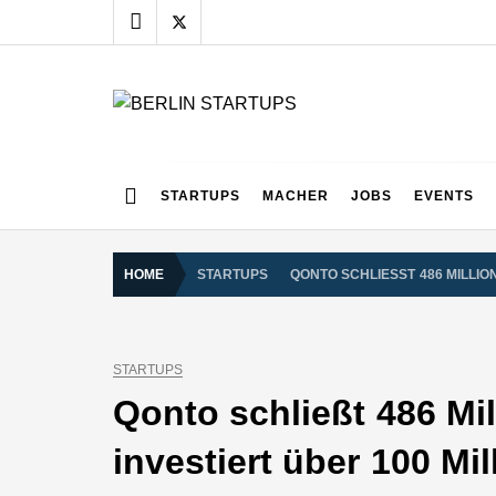
Skip
to
content
BERLIN STARTUPS
Alles rund um die Startupszene in Berlin und Umgebu
STARTUPS
MACHER
JOBS
EVENTS
HOME
STARTUPS
QONTO SCHLIESST 486 MILLI
STARTUPS
Qonto schließt 486 Mi
investiert über 100 Mi