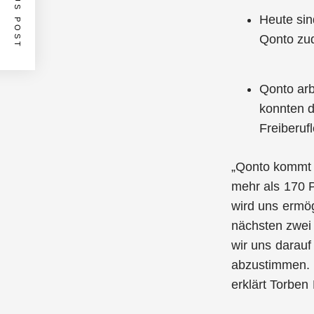
PREVIOUS POST
Heute sin
Qonto zud
Qonto arb
konnten d
Freiberuf
„Qonto kommt 
mehr als 170 P
wird uns ermög
nächsten zwei 
wir uns darauf
abzustimmen. D
erklärt Torbe