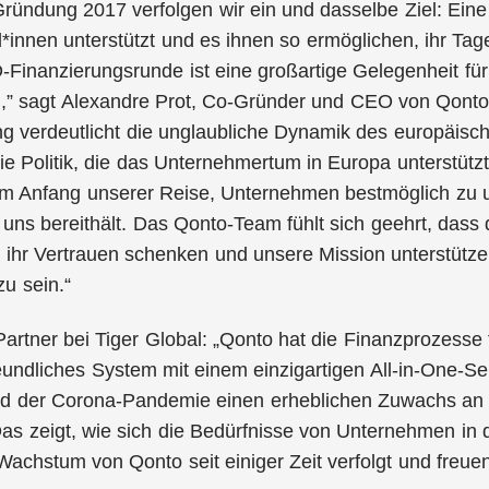
Gründung 2017 verfolgen wir ein und dasselbe Ziel: Ein
innen unterstützt und es ihnen so ermöglichen, ihr Tag
D-Finanzierungsrunde ist eine großartige Gelegenheit f
,” sagt Alexandre Prot, Co-Gründer und CEO von Qonto. 
ng verdeutlicht die unglaubliche Dynamik des europäis
die Politik, die das Unternehmertum in Europa unterstützt
 am Anfang unserer Reise, Unternehmen bestmöglich zu u
r uns bereithält. Das Qonto-Team fühlt sich geehrt, dass
 ihr Vertrauen schenken und unsere Mission unterstütze
u sein.“
Partner bei Tiger Global: „Qonto hat die Finanzprozesse
eundliches System mit einem einzigartigen All-in-One-
d der Corona-Pandemie einen erheblichen Zuwachs an 
as zeigt, wie sich die Bedürfnisse von Unternehmen in 
chstum von Qonto seit einiger Zeit verfolgt und freue