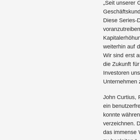
„Seit unserer 
Geschäftskund*
Diese Series-
voranzutreiben
Kapitalerhöhu
weiterhin auf 
Wir sind erst
die Zukunft fü
Investoren uns
Unternehmen z
John Curtius, 
ein benutzerfr
konnte währen
verzeichnen. D
das immense Wa