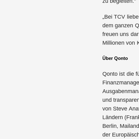
zu begleiten.“
„Bei TCV liebe
dem ganzen Qo
freuen uns dar
Millionen von 
Über Qonto
Qonto ist die
Finanzmanagem
Ausgabenmanag
und transparen
von Steve Ana
Ländern (Frank
Berlin, Mailan
der Europäisch