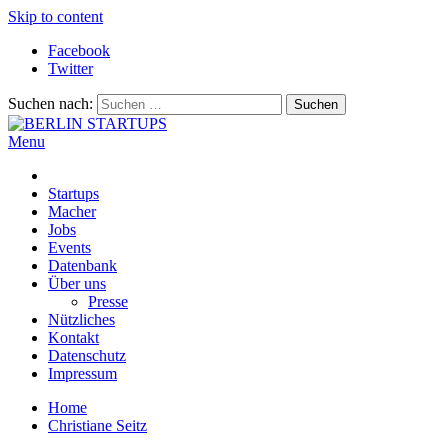
Skip to content
Facebook
Twitter
Suchen nach:
Menu
BERLIN STARTUPS
Alles rund um die Startupszene in Berlin und Umgebung
Startups
Macher
Jobs
Events
Datenbank
Über uns
Presse
Nützliches
Kontakt
Datenschutz
Impressum
Home
Christiane Seitz