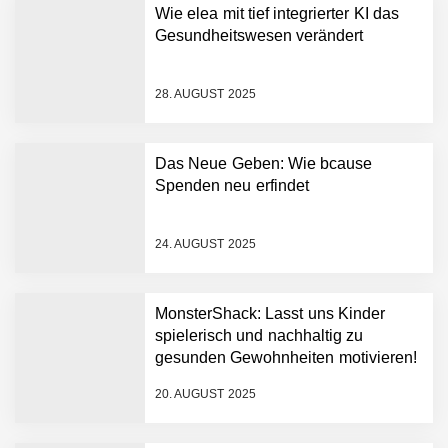
auf
Wie elea mit tief integrierter KI das
AI Health-Tech Startup
Gesundheitswesen verändert
TERN Group sammelt 33
Millionen US-Dollar ein, um
den deutschen
28. AUGUST 2025
Gesundheitsnotstand zu
bewältigen
Wie elea mit tief integrierter
KI das Gesundheitswesen
Das Neue Geben: Wie bcause
verändert
Spenden neu erfindet
MonsterShack im Employer
Portrait
24. AUGUST 2025
Das Neue Geben: Wie
MonsterShack: Lasst uns Kinder
bcause Spenden neu
erfindet
spielerisch und nachhaltig zu
gesunden Gewohnheiten motivieren!
Dr. Daniel Voigt von
MonsterShack
20. AUGUST 2025