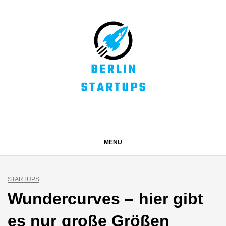
Skip
to
content
BERLIN STARTUPS
Alles rund um die Startupszene in Berlin und Umgebung
MENU
STARTUPS
Wundercurves – hier gibt
es nur große Größen