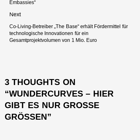
Embassies“
post:
Next
Co-Living-Betreiber „The Base“ erhält Fördermittel für
Next
technologische Innovationen für ein
post:
Gesamtprojektvolumen von 1 Mio. Euro
3 THOUGHTS ON
“
WUNDERCURVES – HIER
GIBT ES NUR GROSSE G
RÖSSEN
”