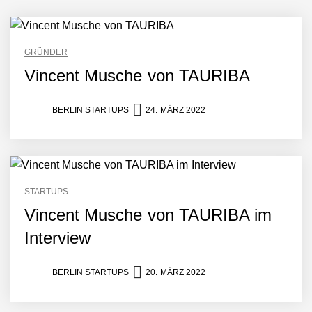
verändert
MonsterShack im Employer
Portrait
GRÜNDER
Vincent Musche von TAURIBA
Das Neue Geben: Wie
bcause Spenden neu
BERLIN STARTUPS
24. MÄRZ 2022
erfindet
Dr. Daniel Voigt von
MonsterShack
STARTUPS
MonsterShack: Lasst uns
Vincent Musche von TAURIBA im
Kinder spielerisch und
nachhaltig zu gesunden
Interview
Gewohnheiten motivieren!
Leo Mergel von HomeResQ
BERLIN STARTUPS
20. MÄRZ 2022