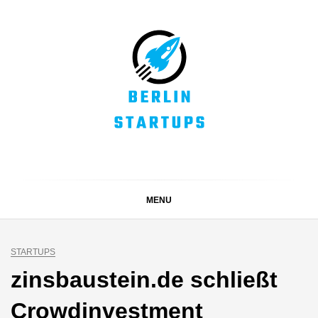
Skip
to
content
BERLIN STARTUPS
Alles rund um die Startupszene in Berlin und Umgebung
MENU
STARTUPS
zinsbaustein.de schließt
Crowdinvestment