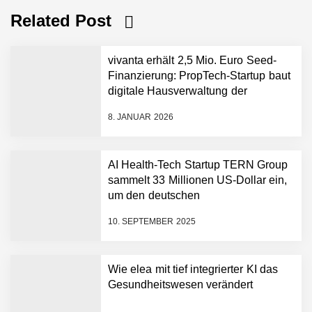
Related Post
vivanta erhält 2,5 Mio. Euro Seed-
Finanzierung: PropTech-Startup baut
digitale Hausverwaltung der
nächsten Generation auf
8. JANUAR 2026
AI Health-Tech Startup TERN Group
sammelt 33 Millionen US-Dollar ein,
um den deutschen
vivanta erhält 2,5 Mio.
Euro Seed-Finanzierung:
Gesundheitsnotstand zu bewältigen
PropTech-Startup baut
10. SEPTEMBER 2025
digitale Hausverwaltung
der nächsten Generation
auf
Wie elea mit tief integrierter KI das
AI Health-Tech Startup
Gesundheitswesen verändert
TERN Group sammelt 33
Millionen US-Dollar ein, um