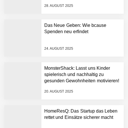
den deutschen
28. AUGUST 2025
Gesundheitsnotstand zu
bewältigen
Wie elea mit tief integrierter
KI das Gesundheitswesen
Das Neue Geben: Wie bcause
verändert
Spenden neu erfindet
MonsterShack im Employer
Portrait
24. AUGUST 2025
Das Neue Geben: Wie
MonsterShack: Lasst uns Kinder
bcause Spenden neu
erfindet
spielerisch und nachhaltig zu
gesunden Gewohnheiten motivieren!
Dr. Daniel Voigt von
MonsterShack
20. AUGUST 2025
MonsterShack: Lasst uns
HomeResQ: Das Startup das Leben
Kinder spielerisch und
rettet und Einsätze sicherer macht
nachhaltig zu gesunden
Gewohnheiten motivieren!