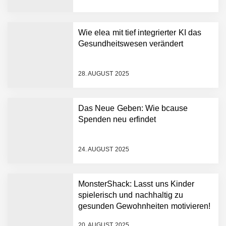
digitale Hausverwaltung
der nächsten Generation
auf
Wie elea mit tief integrierter KI das
AI Health-Tech Startup
Gesundheitswesen verändert
TERN Group sammelt 33
Millionen US-Dollar ein, um
den deutschen
28. AUGUST 2025
Gesundheitsnotstand zu
bewältigen
Wie elea mit tief integrierter
KI das Gesundheitswesen
Das Neue Geben: Wie bcause
verändert
Spenden neu erfindet
MonsterShack im Employer
Portrait
24. AUGUST 2025
Das Neue Geben: Wie
MonsterShack: Lasst uns Kinder
bcause Spenden neu
erfindet
spielerisch und nachhaltig zu
gesunden Gewohnheiten motivieren!
Dr. Daniel Voigt von
MonsterShack
20. AUGUST 2025