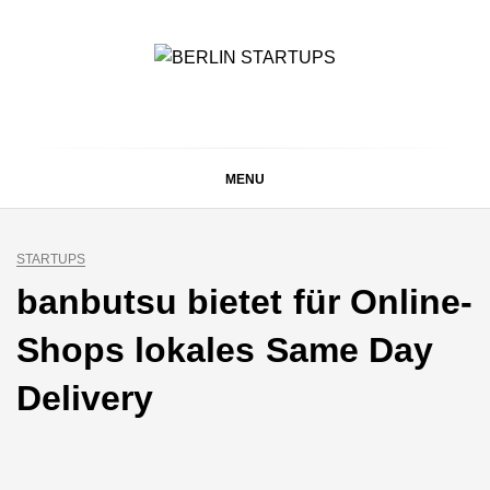
Skip
to
content
BERLIN STARTUPS
Alles rund um die Startupszene in Berlin und Umgebung
MENU
STARTUPS
banbutsu bietet für Online-
Shops lokales Same Day
Delivery