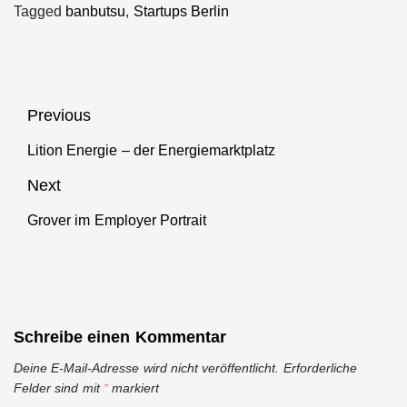
Tagged
banbutsu
,
Startups Berlin
Beitragsnavigation
Previous
Lition Energie – der Energiemarktplatz
Previous
post:
Next
Grover im Employer Portrait
Next
post:
Schreibe einen Kommentar
Deine E-Mail-Adresse wird nicht veröffentlicht.
Erforderliche
Felder sind mit
*
markiert