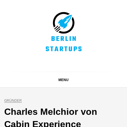
Skip
to
content
BERLIN STARTUPS
Alles rund um die Startupszene in Berlin und Umgebung
MENU
GRÜNDER
Charles Melchior von
Cabin Experience