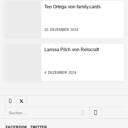
Das Neue Geben: Wie
Teo Ortega von family.cards
bcause Spenden neu
erfindet
Dr. Daniel Voigt von
MonsterShack
10. DEZEMBER 2024
MonsterShack: Lasst uns
Larissa Pilch von Relocraft
Kinder spielerisch und
nachhaltig zu gesunden
Gewohnheiten motivieren!
Leo Mergel von HomeResQ
4. DEZEMBER 2024
HomeResQ: Das Startup
das Leben rettet und
Einsätze sicherer macht
Suchen
Novumstate übernimmt
nach:
BRIX und eröffnet Standort
in Frankfurt
FACEBOOK
TWITTER