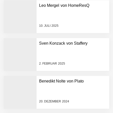
Leo Mergel von HomeResQ
vivanta erhält 2,5 Mio.
Euro Seed-Finanzierung:
PropTech-Startup baut
10. JULI 2025
digitale Hausverwaltung
der nächsten Generation
auf
Sven Konzack von Staffery
AI Health-Tech Startup
TERN Group sammelt 33
Millionen US-Dollar ein, um
den deutschen
2. FEBRUAR 2025
Gesundheitsnotstand zu
bewältigen
Wie elea mit tief integrierter
KI das Gesundheitswesen
Benedikt Nolte von Plato
verändert
MonsterShack im Employer
Portrait
20. DEZEMBER 2024