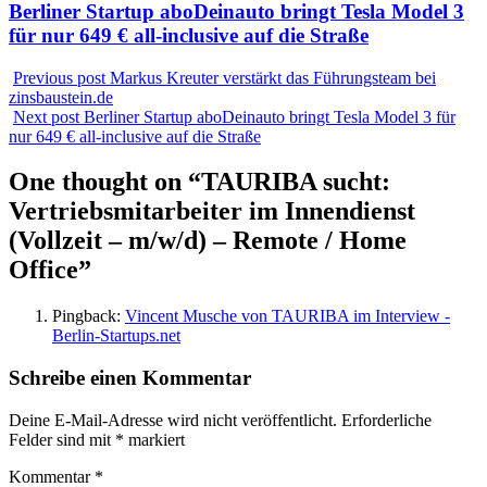
Berliner Startup aboDeinauto bringt Tesla Model 3
für nur 649 € all-inclusive auf die Straße
Previous post
Markus Kreuter verstärkt das Führungsteam bei
zinsbaustein.de
Next post
Berliner Startup aboDeinauto bringt Tesla Model 3 für
nur 649 € all-inclusive auf die Straße
One thought on “
TAURIBA sucht:
Vertriebsmitarbeiter im Innendienst
(Vollzeit – m/w/d) – Remote / Home
Office
”
Pingback:
Vincent Musche von TAURIBA im Interview -
Berlin-Startups.net
Schreibe einen Kommentar
Deine E-Mail-Adresse wird nicht veröffentlicht.
Erforderliche
Felder sind mit
*
markiert
Kommentar
*