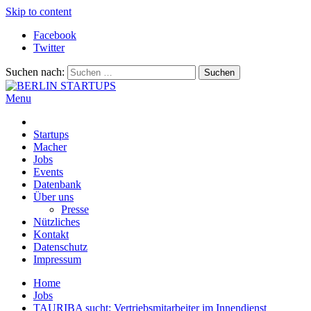
Skip to content
Facebook
Twitter
Suchen nach:
Menu
BERLIN STARTUPS
Alles rund um die Startupszene in Berlin und Umgebung
Startups
Macher
Jobs
Events
Datenbank
Über uns
Presse
Nützliches
Kontakt
Datenschutz
Impressum
Home
Jobs
TAURIBA sucht: Vertriebsmitarbeiter im Innendienst