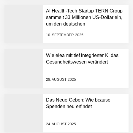
AI Health-Tech Startup TERN Group
sammelt 33 Millionen US-Dollar ein,
um den deutschen
vivanta erhält 2,5 Mio.
Euro Seed-Finanzierung:
Gesundheitsnotstand zu bewältigen
PropTech-Startup baut
10. SEPTEMBER 2025
digitale Hausverwaltung
der nächsten Generation
auf
Wie elea mit tief integrierter KI das
AI Health-Tech Startup
Gesundheitswesen verändert
TERN Group sammelt 33
Millionen US-Dollar ein, um
den deutschen
28. AUGUST 2025
Gesundheitsnotstand zu
bewältigen
Wie elea mit tief integrierter
KI das Gesundheitswesen
Das Neue Geben: Wie bcause
verändert
Spenden neu erfindet
MonsterShack im Employer
Portrait
24. AUGUST 2025