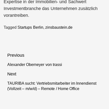
Expertise in der Immobilien- und Sachwert
Investmentbranche das Unternehmen zusätzlich
vorantreiben.
Tagged
Startups Berlin
,
zinsbaustein.de
Beitragsnavigation
Previous
Alexander Oberneyer von trassi
Previous
post:
Next
TAURIBA sucht: Vertriebsmitarbeiter im Innendienst
Next
(Vollzeit – m/w/d) – Remote / Home Office
post: