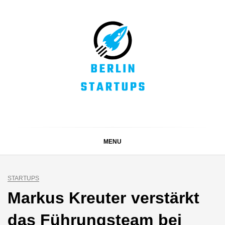
Skip
to
content
BERLIN STARTUPS
Alles rund um die Startupszene in Berlin und Umgebung
MENU
STARTUPS
Markus Kreuter verstärkt
das Führungsteam bei