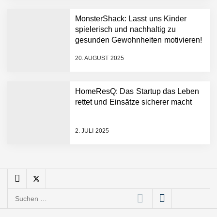
Das Neue Geben: Wie
MonsterShack: Lasst uns Kinder
bcause Spenden neu
erfindet
spielerisch und nachhaltig zu
gesunden Gewohnheiten motivieren!
Dr. Daniel Voigt von
MonsterShack
20. AUGUST 2025
MonsterShack: Lasst uns
HomeResQ: Das Startup das Leben
Kinder spielerisch und
rettet und Einsätze sicherer macht
nachhaltig zu gesunden
Gewohnheiten motivieren!
Leo Mergel von HomeResQ
2. JULI 2025
HomeResQ: Das Startup
das Leben rettet und
Einsätze sicherer macht
Suchen
Novumstate übernimmt
nach:
BRIX und eröffnet Standort