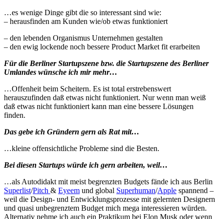
…es wenige Dinge gibt die so interessant sind wie:
– herausfinden am Kunden wie/ob etwas funktioniert
– den lebenden Organismus Unternehmen gestalten
– den ewig lockende noch bessere Product Market fit erarbeiten
Für die Berliner Startupszene bzw. die Startupszene des Berliner
Umlandes wünsche ich mir mehr…
…Offenheit beim Scheitern. Es ist total erstrebenswert
herauszufinden daß etwas nicht funktioniert. Nur wenn man weiß
daß etwas nicht funktioniert kann man eine bessere Lösungen
finden.
Das gebe ich Gründern gern als Rat mit…
…kleine offensichtliche Probleme sind die Besten.
Bei diesen Startups würde ich gern arbeiten, weil…
…als Autodidakt mit meist begrenzten Budgets fände ich aus Berlin
Superlist
/
Pitch
&
Eyeem
und global
Superhuman
/
Apple
spannend –
weil die Design- und Entwicklungsprozesse mit gelernten Designern
und quasi unbegrenztem Budget mich mega interessieren würden.
Alternativ nehme ich auch ein Praktikum bei Elon Musk oder wenn