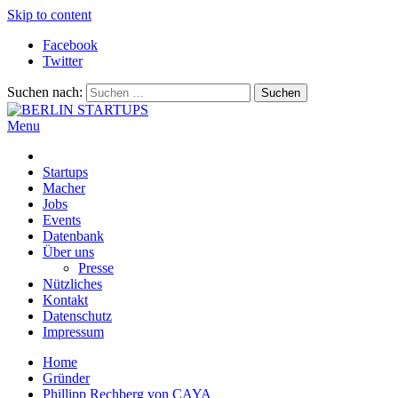
Skip to content
Facebook
Twitter
Suchen nach:
Menu
BERLIN STARTUPS
Alles rund um die Startupszene in Berlin und Umgebung
Startups
Macher
Jobs
Events
Datenbank
Über uns
Presse
Nützliches
Kontakt
Datenschutz
Impressum
Home
Gründer
Phillipp Rechberg von CAYA