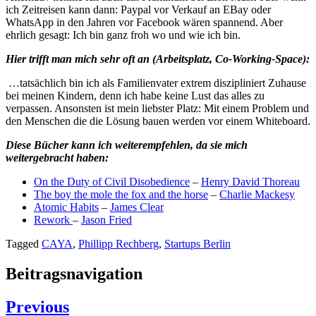
ich Zeitreisen kann dann: Paypal vor Verkauf an EBay oder
WhatsApp in den Jahren vor Facebook wären spannend. Aber
ehrlich gesagt: Ich bin ganz froh wo und wie ich bin.
Hier trifft man mich sehr oft an (Arbeitsplatz, Co-Working-Space):
…tatsächlich bin ich als Familienvater extrem diszipliniert Zuhause
bei meinen Kindern, denn ich habe keine Lust das alles zu
verpassen. Ansonsten ist mein liebster Platz: Mit einem Problem und
den Menschen die die Lösung bauen werden vor einem Whiteboard.
Diese Bücher kann ich weiterempfehlen, da sie mich
weitergebracht haben:
On the Duty of Civil Disobedience
–
Henry David Thoreau
The boy the mole the fox and the horse
–
Charlie Mackesy
Atomic Habits
–
James Clear
Rework
–
Jason Fried
Tagged
CAYA
,
Phillipp Rechberg
,
Startups Berlin
Beitragsnavigation
Previous