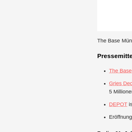
The Base Münc
Pressemitte
The Base
Gries D
5 Million
DEPOT
i
Eröffnun