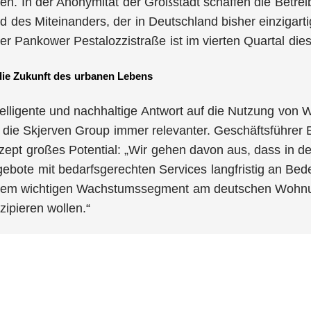
en. In der Anonymität der Großstadt schaffen die Betre
 des Miteinanders, der in Deutschland bisher einzigarti
r Pankower Pestalozzistraße ist im vierten Quartal die
 die Zukunft des urbanen Lebens
ntelligente und nachhaltige Antwort auf die Nutzung von
 die Skjerven Group immer relevanter. Geschäftsführer E
pt großes Potential: „Wir gehen davon aus, dass in d
gebote mit bedarfsgerechten Services langfristig an B
inem wichtigen Wachstumssegment am deutschen Wohnun
zipieren wollen.“