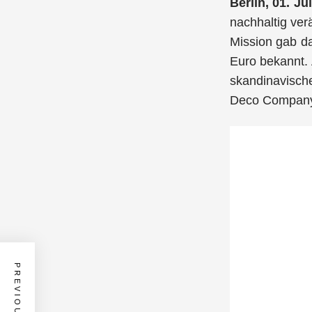
Berlin, 01. Ju
nachhaltig ve
Mission gab d
Euro bekannt.
skandinavisch
Deco Compan