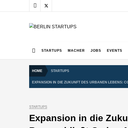
Skip
to
content
BERLIN STARTUPS
Alles rund um die Startupszene in Berlin und Umgebu
STARTUPS
MACHER
JOBS
EVENTS
HOME
STARTUPS
EXPANSION IN DIE ZUKUNFT DES URBANEN LEBENS: C
STARTUPS
Expansion in die Zuku