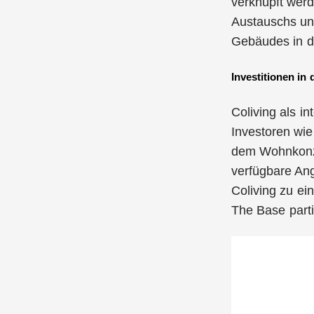
verknüpft werd
Austauschs und
Gebäudes in de
Investitionen in
Coliving als i
Investoren wie
dem Wohnkonze
verfügbare An
Coliving zu e
The Base parti